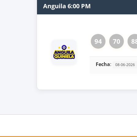
Anguila 6:00 PM
94
70
8
Fecha
:
08-06-2026