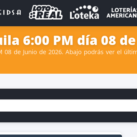
la 6:00 PM día 08 de
08 de Junio de 2026. Abajo podrás ver el últi