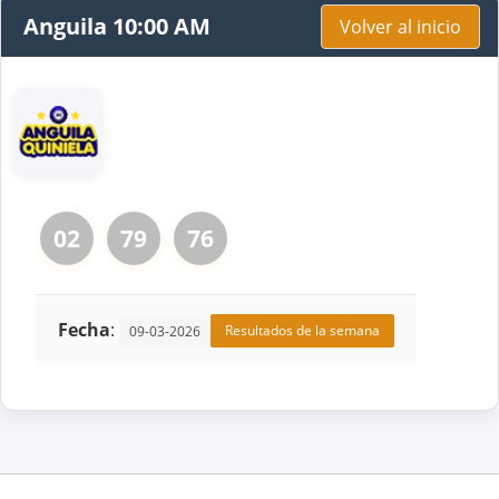
Anguila 10:00 AM
Volver al inicio
02
79
76
Fecha
:
Resultados de la semana
09-03-2026