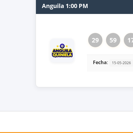
Anguila 1:00 PM
29
59
1
Fecha
:
15-05-2026