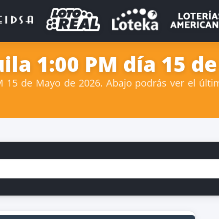
ila 1:00 PM día 15 d
 15 de Mayo de 2026. Abajo podrás ver el últim