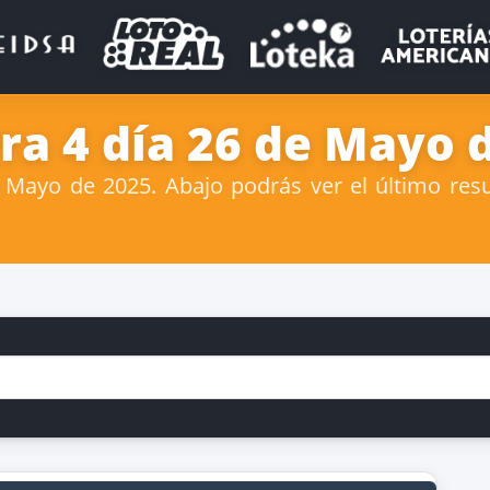
ra 4 día 26 de Mayo 
Mayo de 2025. Abajo podrás ver el último resul