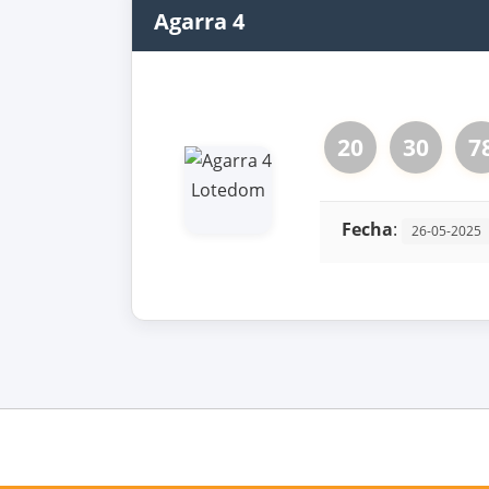
Agarra 4
20
30
7
Fecha
:
26-05-2025