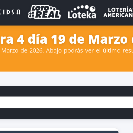
ra 4 día 19 de Marzo
arzo de 2026. Abajo podrás ver el último resu