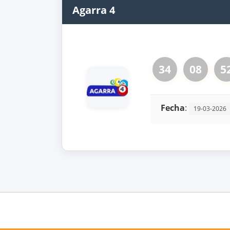
Agarra 4
34
08
5
Fecha
:
19-03-2026