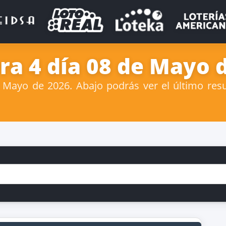
ra 4 día 08 de Mayo 
Mayo de 2026. Abajo podrás ver el último resul