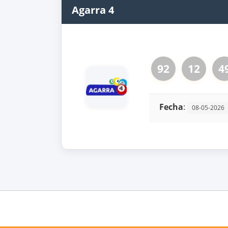
Agarra 4
92
12
4
Fecha
:
08-05-2026