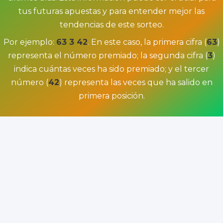
tus futuras apuestas y para entender mejor las
tendencias de este sorteo.
Por ejemplo:
63 3 42
. En este caso, la primera cifra (
63
)
representa el número premiado; la segunda cifra (
3
)
indica cuántas veces ha sido premiado; y el tercer
número (
42
) representa las veces que ha salido en
primera posición.