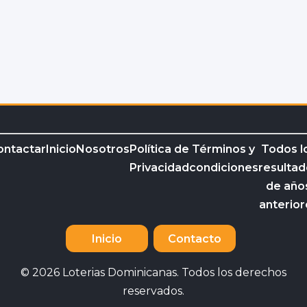
ontactar
Inicio
Nosotros
Política de
Términos y
Todos l
Privacidad
condiciones
resultad
de año
anterior
Inicio
Contacto
© 2026 Loterias Dominicanas. Todos los derechos
reservados.