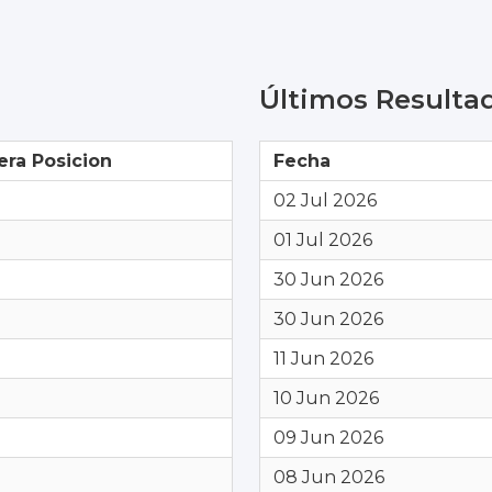
Últimos Resulta
era Posicion
Fecha
02 Jul 2026
01 Jul 2026
30 Jun 2026
30 Jun 2026
11 Jun 2026
10 Jun 2026
09 Jun 2026
08 Jun 2026