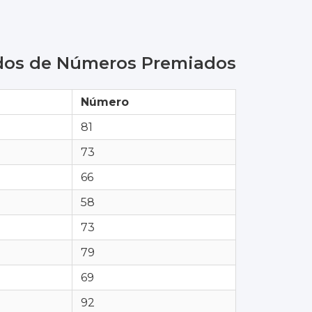
dos de Números Premiados
Número
81
73
66
58
73
79
69
92