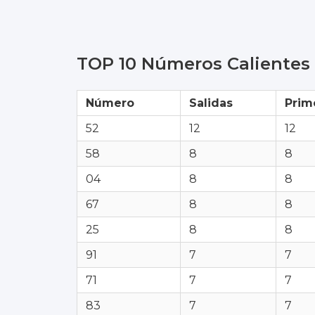
TOP 10 Números Calientes
Número
Salidas
Prim
52
12
12
58
8
8
04
8
8
67
8
8
25
8
8
91
7
7
71
7
7
83
7
7