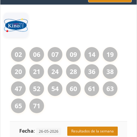
02
06
07
09
14
19
20
21
24
28
36
38
47
52
54
60
61
63
65
71
Fecha
:
Resultados de la semana
26-05-2026