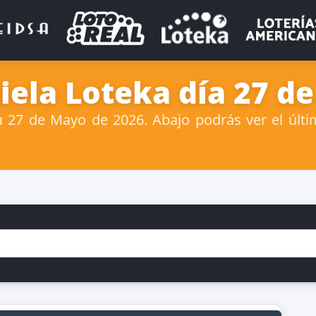
iela Loteka día 27 d
 27 de Mayo de 2026. Abajo podrás ver el últim