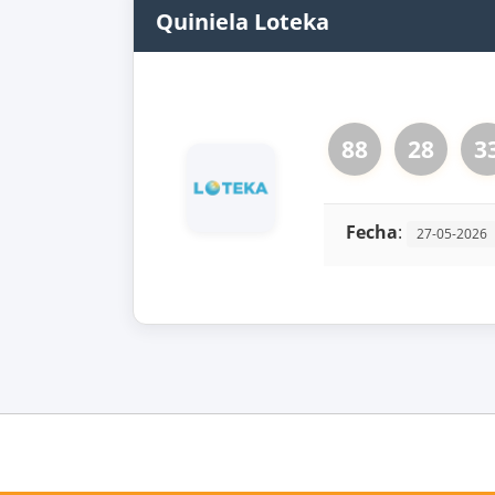
Quiniela Loteka
88
28
3
Fecha
:
27-05-2026