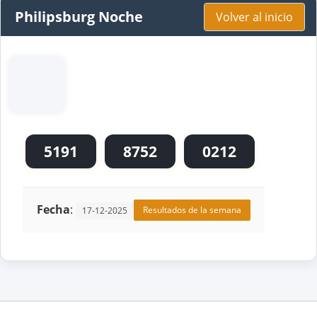
Philipsburg Noche
Volver al inicio
5191
8752
0212
Fecha
:
Resultados de la semana
17-12-2025