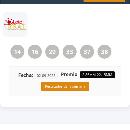
14
16
29
33
37
38
Premio
:
Fecha
:
8.86MM-22.15MM
02-09-2025
Resultados de la semana