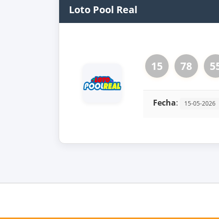
Loto Pool Real
15
78
5
Fecha
:
15-05-2026