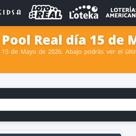
 Pool Real día 15 de
15 de Mayo de 2026. Abajo podrás ver el últi