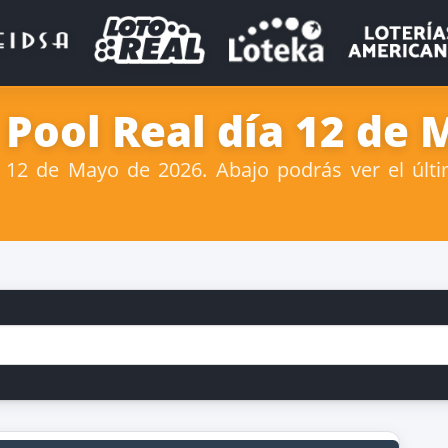
 Pool Real día 12 de
12 de Mayo de 2026. Abajo podrás ver el últi