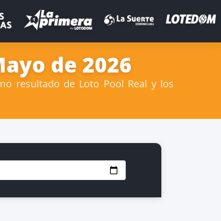
 Mayo de 2026
mo resultado de Loto Pool Real y los