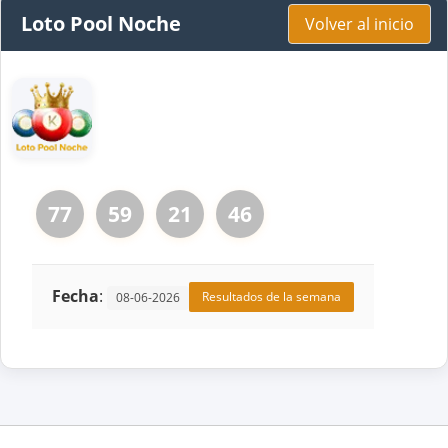
Loto Pool Noche
Volver al inicio
77
59
21
46
Fecha
:
Resultados de la semana
08-06-2026