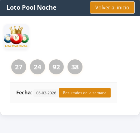
Loto Pool Noche
Volver al inicio
27
24
92
38
Fecha
:
Resultados de la semana
06-03-2026