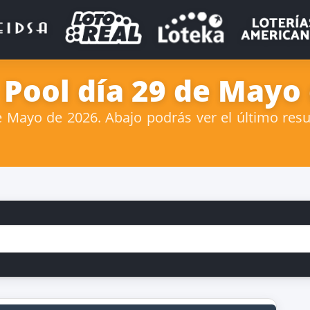
 Pool día 29 de Mayo
Mayo de 2026. Abajo podrás ver el último resul