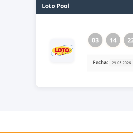
Loto Pool
03
14
2
Fecha
:
29-05-2026