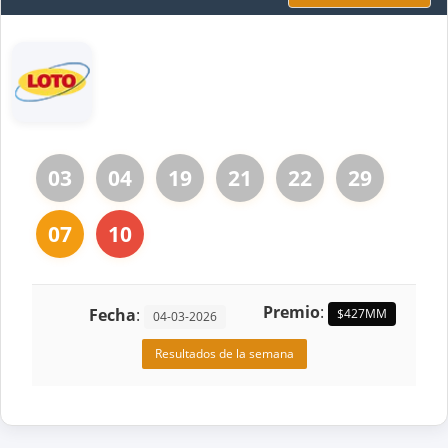
03
04
19
21
22
29
07
10
Premio
:
Fecha
:
$427MM
04-03-2026
Resultados de la semana