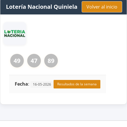
Lotería Nacional Quiniela
Volver al inicio
49
47
89
Fecha
:
Resultados de la semana
16-05-2026