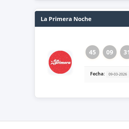
La Primera Noche
45
09
3
Fecha
:
09-03-2026