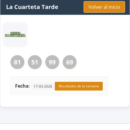
La Cuarteta Tarde
Volver al inicio
81
51
99
69
Fecha
:
Resultados de la semana
17-03-2026