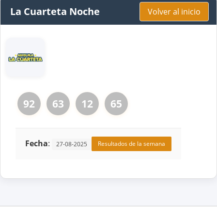
La Cuarteta Noche
Volver al inicio
92
63
12
65
Fecha
:
Resultados de la semana
27-08-2025