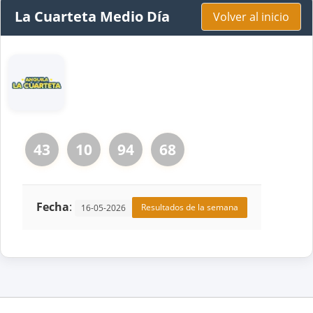
La Cuarteta Medio Día
Volver al inicio
43
10
94
68
Fecha
:
Resultados de la semana
16-05-2026