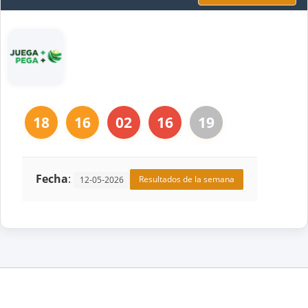
18
16
02
16
19
Fecha
:
Resultados de la semana
12-05-2026