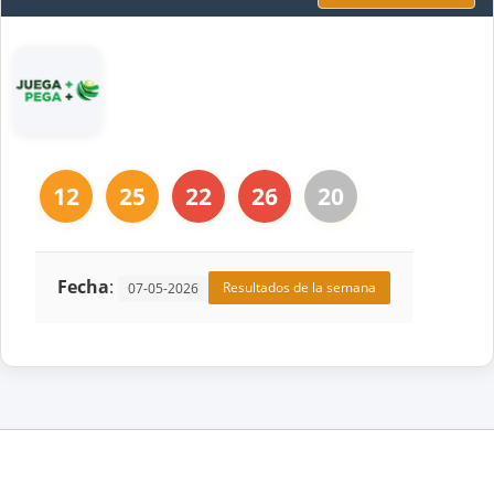
12
25
22
26
20
Fecha
:
Resultados de la semana
07-05-2026