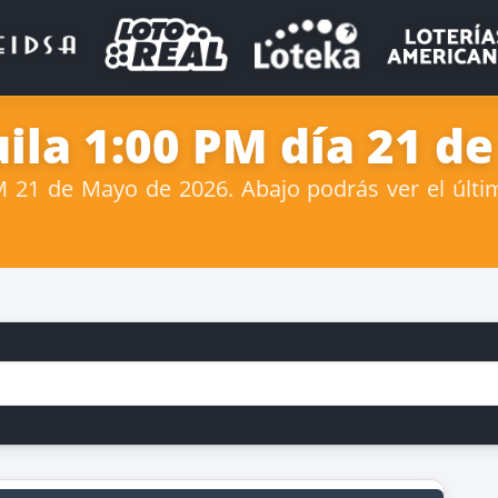
ila 1:00 PM día 21 d
 21 de Mayo de 2026. Abajo podrás ver el últim