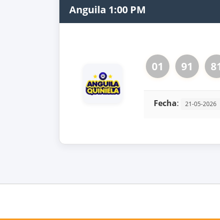
Anguila 1:00 PM
01
91
8
Fecha
:
21-05-2026