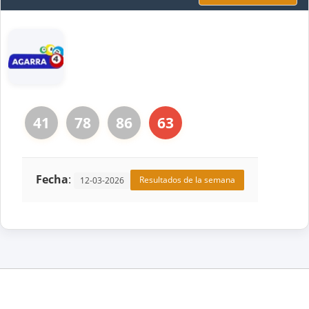
41
78
86
63
Fecha
:
Resultados de la semana
12-03-2026